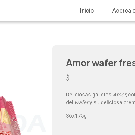
Inicio
Acerca 
Amor wafer fre
$
Deliciosas galletas
Amor
, c
del
wafer
y su deliciosa cre
36x175g