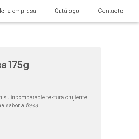
de la empresa
Catálogo
Contacto
sa 175g
on su incomparable textura crujiente
ma sabor a
fresa
.